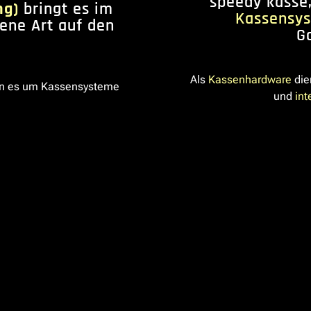
speedy kasse,
ng)
bringt es im
Kassensy
gene Art auf den
G
Als
Kassenhardware
die
n es um Kassensysteme
und
int