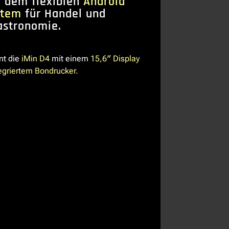
 dem flexiblen
Android
stem
für Handel und
astronomie.
nt die
iMin D4
mit einem
15,6″ Display
egriertem Bondrucker.