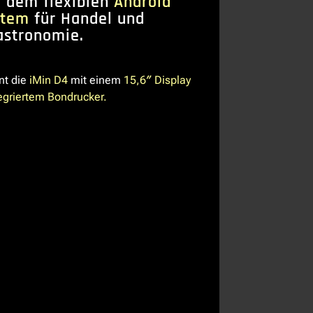
 dem flexiblen
Android
stem
für Handel und
astronomie.
nt die
iMin D4
mit einem
15,6″ Display
egriertem Bondrucker.