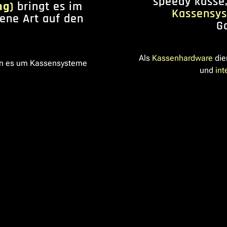
speedy kasse,
ng)
bringt es im
Kassensy
gene Art auf den
G
Als
Kassenhardware
die
n es um Kassensysteme
und
int