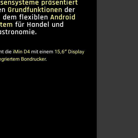
sensysteme präsentiert
en
Grundfunktionen
der
 dem flexiblen
Android
stem
für Handel und
astronomie.
nt die
iMin D4
mit einem
15,6″ Display
egriertem Bondrucker.