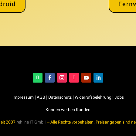
droid
Fern
Impressum
|
AGB
|
Datenschutz
|
Widerrufsbelehrung
|
Jobs
Kunden werben Kunden
seit 2007
rehline IT GmbH
– Alle Rechte vorbehalten. Preisangaben sind ne