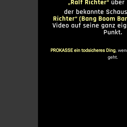
„Ralf Richter“
über
der bekannte Schau
Richter“ (Bang Boom Ba
Video auf seine ganz ei
Punkt.
PROKASSE ein todsicheres Ding
, wen
geht.