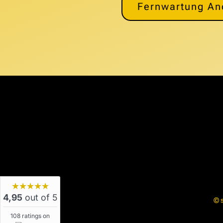
Fernwartung An
★★★★★
4,95
out of 5
© 
108 ratings on