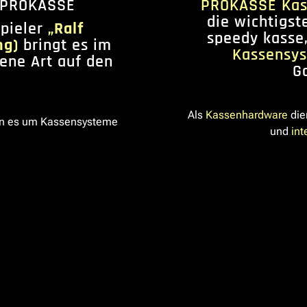
 PROKASSE
PROKASSE Kas
die wichtigst
spieler
„Ralf
speedy kasse,
ng)
bringt es im
Kassensy
gene Art auf den
G
Als
Kassenhardware
die
n es um Kassensysteme
und
int