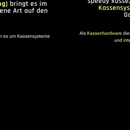
speedy kasse,
ng)
bringt es im
Kassensy
gene Art auf den
G
Als
Kassenhardware
die
n es um Kassensysteme
und
int