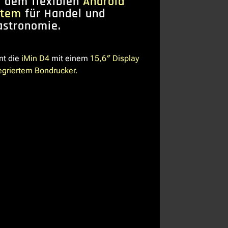
 dem flexiblen
Android
stem
für Handel und
astronomie.
nt die
iMin D4
mit einem
15,6″ Display
egriertem Bondrucker.